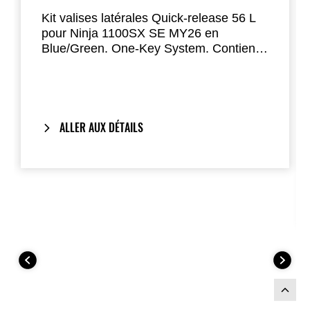
Kit valises latérales Quick-release 56 L
pour Ninja 1100SX SE MY26 en
Blue/Green. One-Key System. Contient :
valises 999940922, kit de fixation
999940867, jeux de capots
99994042279L / 99994042260RB, kits
liserés déco 99994042379L /
99994042360RB, serrures 999941566.
ALLER AUX DÉTAILS
Option : film de protection, sacs
intérieurs.