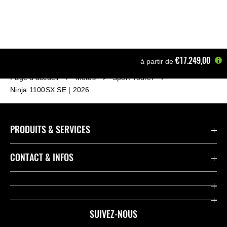
€17.249,00
à partir de
Page d'accueil
Motos
Sport Tourer
Ninja 1100SX SE | 2026
PRODUITS & SERVICES
Accessoires & Pièces
CONTACT & INFOS
Promotions
Contact
Concessionnaires
Kawasaki Promo Tour
SUIVEZ-NOUS
Racing