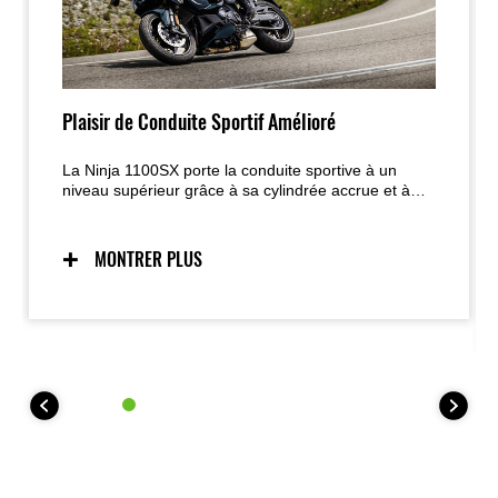
Plaisir de Conduite Sportif Amélioré
La Ninja 1100SX porte la conduite sportive à un
niveau supérieur grâce à sa cylindrée accrue et à
son Quick Shifter (KQS) affiné ; son comportement
dynamique, son châssis inspiré des Supersport et
son design Ninja affirmé offrent une expérience de
MONTRER PLUS
conduite intense en toutes circonstances.