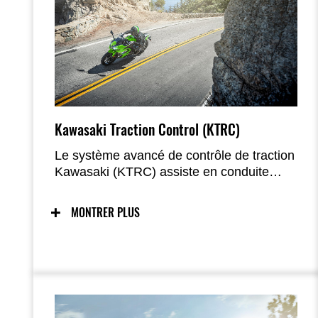
Kawasaki Traction Control (KTRC)
Le système avancé de contrôle de traction
Kawasaki (KTRC) assiste en conduite
sportive en mode 1 ou offre une traction
maximale en toutes circonstances en
MONTRER PLUS
mode 2, avec possibilité de désactivation
complète ; la version 35 kW (A2) dispose
d’un seul mode KTRC, également
désactivable.