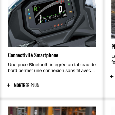
P
Connectivité Smartphone
L
f
Une puce Bluetooth intégrée au tableau de
é
bord permet une connexion sans fil avec la
Ninja 650 ; via l’application RIDEOLOGY,
de nombreuses fonctions sont accessibles
MONTRER PLUS
pour une expérience enrichie.