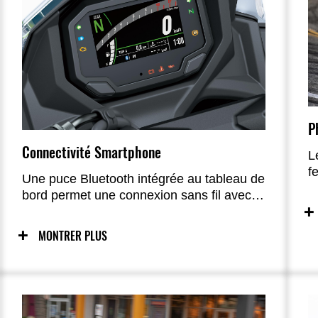
P
Connectivité Smartphone
L
f
Une puce Bluetooth intégrée au tableau de
é
bord permet une connexion sans fil avec la
Ninja 650 ; via l’application RIDEOLOGY,
de nombreuses fonctions sont accessibles
MONTRER PLUS
pour une expérience enrichie.