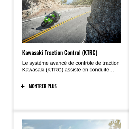
Kawasaki Traction Control (KTRC)
Le système avancé de contrôle de traction
Kawasaki (KTRC) assiste en conduite
sportive en mode 1 ou offre une traction
maximale en toutes circonstances en
MONTRER PLUS
mode 2, avec possibilité de désactivation
complète ; la version 35 kW (A2) dispose
d’un seul mode KTRC, également
désactivable.