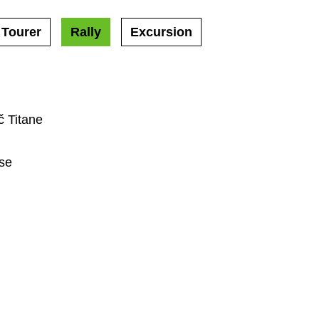
 Tourer
Rally
Excursion
č Titane
se