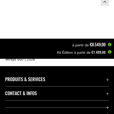
€8.549,00
à partir de
€1.499,00
Kit Édition à partir de
Page d'accueil
Motos
Motos A2 & A1
Versys 650 | 2026
PRODUITS & SERVICES
Accessoires & Pièces
CONTACT & INFOS
Promotions
Contact