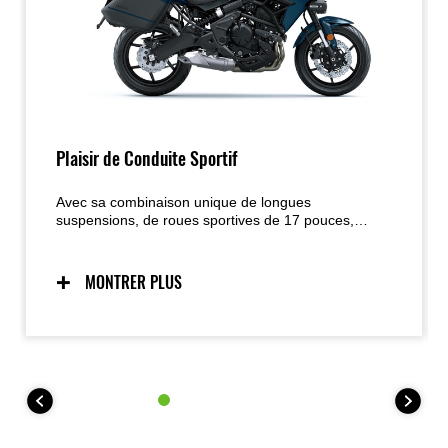
Plaisir de Conduite Sportif
Avec sa combinaison unique de longues
suspensions, de roues sportives de 17 pouces,
d’une position droite et élancée et d’un bicylindre
parallèle compact optimisé pour un couple solide à
bas et mi-régime, la Versys 650 est conçue pour
MONTRER PLUS
offrir un plaisir maximal sur route — en particulier
lorsque celle-ci devient sinueuse ; l’ajout d’aides
électroniques comme le KTRC renforce la confiance
dans de nombreuses situations.