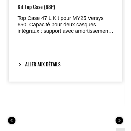
Kit Top Case (68P)
Top Case 47 L Kit pour MY25 Versys
650. Capacité pour deux casques
intégraux ; support avec amortissement
latéral pour plus de stabilité. One-Key
System inclus. Contient : Top Case
999940899, Bracket 999940842, Base
Plate 999940662, Covers
99994057768P/577660/57768N,
ALLER AUX DÉTAILS
Aluminium Deco Plate 999940656, Lock
999941496. Option : dossier passager,
sac intérieur.