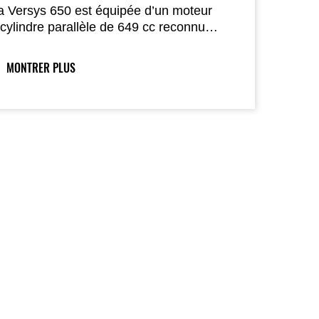
a Versys 650 est équipée d’un moteur
icylindre parallèle de 649 cc reconnu
our sa souplesse et sa délivrance de
uissance à bas et mi-régime, idéal pour
MONTRER PLUS
es balades sportives du week-end comme
our les trajets quotidiens.