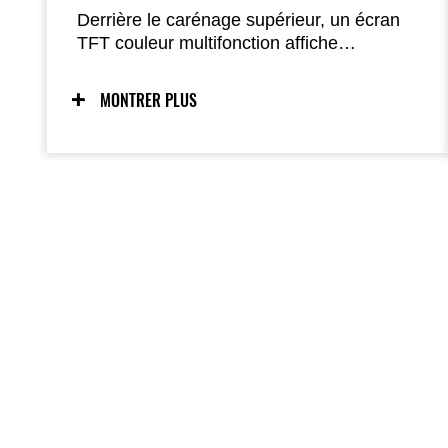
Derrière le carénage supérieur, un écran
TFT couleur multifonction affiche
clairement vitesse, régime, rapport
engagé, niveau de carburant, tripmeters,
MONTRER PLUS
température, tension et bien plus encore ;
une puce Bluetooth intégrée permet la
connexion via l’application Rideology pour
consulter à distance informations véhicule,
journaux de trajet et planning d’entretien.