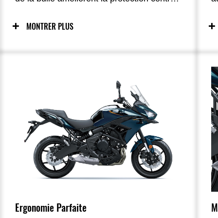
le vent pour un confort accru sur longues
p
distances ; le nouvel écran TFT couleur de
u
MONTRER PLUS
4,3 pouces avec connectivité smartphone
l
permet au pilote d’être plus connecté que
d
jamais à sa moto, enrichissant
b
l’expérience de conduite.
q
c
M
Ergonomie Parfaite