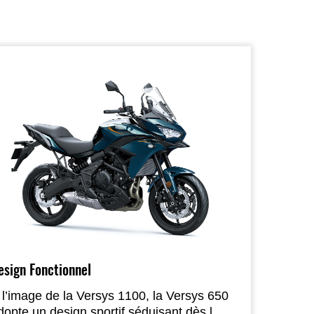
esign Fonctionnel
 l’image de la Versys 1100, la Versys 650
dopte un design sportif séduisant dès le