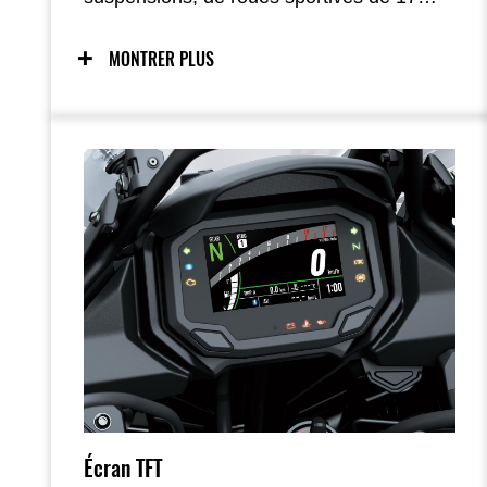
pouces, d’une position droite et élancée et
d’un bicylindre parallèle compact optimisé
MONTRER PLUS
pour un couple solide à bas et mi-régime,
la Versys 650 est conçue pour offrir un
plaisir maximal sur route — en particulier
lorsque celle-ci devient sinueuse ; l’ajout
d’aides électroniques comme le KTRC
renforce la confiance dans de nombreuses
situations.
Écran TFT