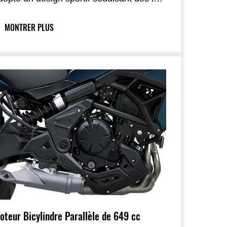
remier regard ; ses lignes fluides créent
ne continuité visuelle de l’avant à
MONTRER PLUS
’arrière, tandis que l’association équilibrée
e couleurs et de matériaux souligne la
eauté fonctionnelle des composants et
ue les carénages soignés privilégient le
onfort du pilote.
oteur Bicylindre Parallèle de 649 cc