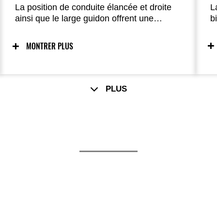
L
La position de conduite élancée et droite
b
ainsi que le large guidon offrent une
p
posture naturellement détendue et un
p
excellent contrôle.
MONTRER PLUS
l
p
PLUS