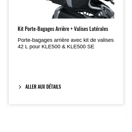
Kit Porte-Bagages Arrière + Valises Latérales
Porte-bagages arrière avec kit de valises
42 L pour KLE500 & KLE500 SE
Rangez vos effets personnels en toute
sécurité dans 2 x 21 litres de rangement
verrouillable.
Inclut le One-Key System : la clé de
ALLER AUX DÉTAILS
contact de la moto verrouille et
déverrouille également les valises.
Les valises Kawasaki peuvent être
combinées avec le Top Case Kawasaki
42 L, offrant de nombreuses
configurations de voyage.