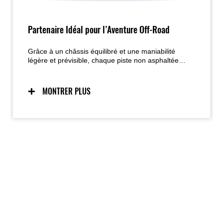
Partenaire Idéal pour l’Aventure Off-Road
Grâce à un châssis équilibré et une maniabilité
légère et prévisible, chaque piste non asphaltée
devient une invitation à l’exploration. La position de
conduite étudiée assure un équilibre naturel, assis
comme debout, tandis que le bodywork élancé
MONTRER PLUS
augmente la liberté de mouvement. La délivrance de
puissance maîtrisée et accessible fait de la KLE500
la compagne idéale pour de longues aventures.