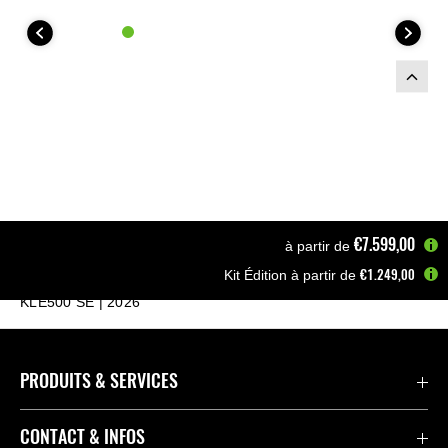
Ce kit comprend :
€7.599,00
à partir de
€1.249,00
Kit Édition à partir de
Page d'accueil
Motos
Motos A2 & A1
KLE500 SE | 2026
PRODUITS & SERVICES
Accessoires & Pièces
CONTACT & INFOS