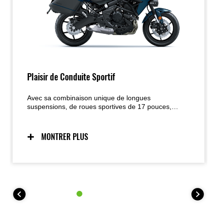
Plaisir de Conduite Sportif
Avec sa combinaison unique de longues
suspensions, de roues sportives de 17 pouces,
d’une position droite et élancée et d’un bicylindre
parallèle compact optimisé pour un couple solide à
bas et mi-régime, la Versys 650 est conçue pour
MONTRER PLUS
offrir un plaisir maximal sur route — en particulier
lorsque celle-ci devient sinueuse ; l’ajout d’aides
électroniques comme le KTRC renforce la confiance
dans de nombreuses situations.