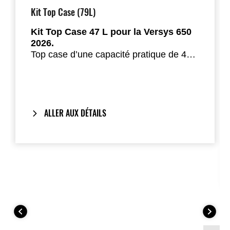
Kit Top Case (79L)
Kit Top Case 47 L pour la Versys 650
2026.
Top case d’une capacité pratique de 47
litres pouvant accueillir la plupart des
deux casques intégraux. Le support
intègre un système d’amortissement
pour une fiabilité accrue.
ALLER AUX DÉTAILS
Inclut notre
One-Key System
: la clé de
contact verrouille et déverrouille
également le top case.
Assorti aux coloris de la
Versys 650
millésime 2026
.
Ce Kit Top Case comprend :