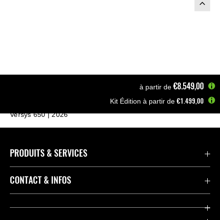
€8.549,00
à partir de
€1.499,00
Kit Édition à partir de
Page d'accueil
Motos
Motos A2 & A1
Versys 650 | 2026
PRODUITS & SERVICES
Accessoires & Pièces
CONTACT & INFOS
Promotions
Contact