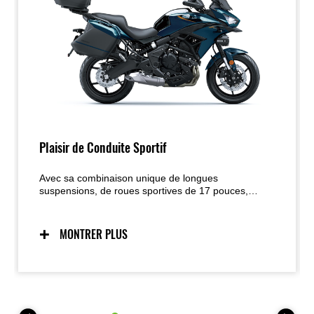
Plaisir de Conduite Sportif
Avec sa combinaison unique de longues
suspensions, de roues sportives de 17 pouces,
d’une position droite et élancée et d’un bicylindre
parallèle compact optimisé pour un couple solide à
bas et mi-régime, la Versys 650 est conçue pour
MONTRER PLUS
offrir un plaisir maximal sur route — en particulier
lorsque celle-ci devient sinueuse ; l’ajout d’aides
électroniques comme le KTRC renforce la confiance
dans de nombreuses situations.