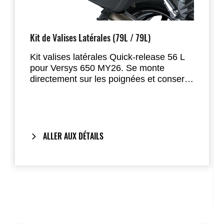
Kit de Valises Latérales (79L / 79L)
Kit valises latérales Quick-release 56 L
pour Versys 650 MY26. Se monte
directement sur les poignées et conserve
un look intégré une fois retiré. One-Key
System inclus. Comprend : valises
999940922, kit de fixation 999940537,
capots 99994042279L/422660/42245W,
liserés déco
ALLER AUX DÉTAILS
99994042379L/423GU/42351PA, jeu de
serrures 999941566. Option : film de
protection, sacs intérieurs.