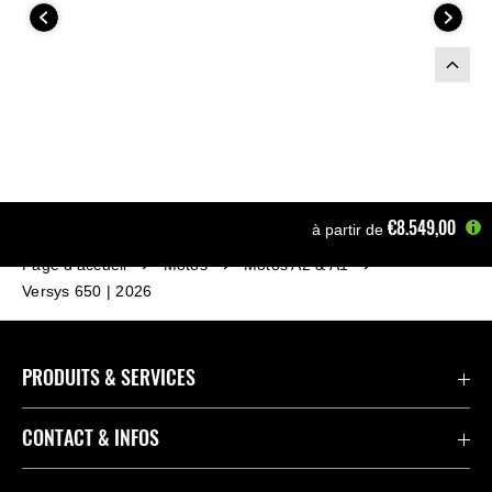
€8.549,00
à partir de
Page d'accueil
Motos
Motos A2 & A1
Versys 650 | 2026
PRODUITS & SERVICES
Accessoires & Pièces
CONTACT & INFOS
Promotions