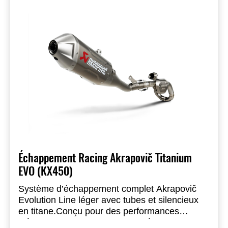
Échappement Racing Akrapovič Titanium
EVO (KX450)
Système d’échappement complet Akrapovič
Evolution Line léger avec tubes et silencieux
en titane.
Conçu pour des performances
moteur maximales et un poids réduit.
Réduction de poids de 1.3 kg