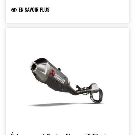
+1.9 kW (2.6 ch) à 7.500 tr/min et +2.5 Nm à
EN SAVOIR PLUS
7.600 tr/min
Conforme aux normes sonores FIM actuelles
et équipé d’un support soudé robuste et d’un
embout en titane.