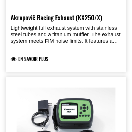
Akrapovič Racing Exhaust (KX250/X)
Lightweight full exhaust system with stainless
steel tubes and a titanium muffler. The exhaust
system meets FIM noise limits. It features a
durable welded bracket and titanium end cap.
EN SAVOIR PLUS